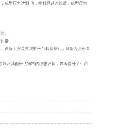
处，成型压力达到 值，物料经过该线后，成型压力
节能。
工作量。
全。设备上安装有观察平台和观察孔，确保人员检查
焦煤及其他粉状物料的理想设备，显著提升了生产