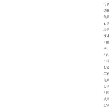
等
适
焦
石
经
技
1
率
2
3
4
工
焦
1
2
或
3