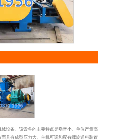
机械设备。该设备的主要特点是噪音小、单位产量高
方面具有成型压力大、主机可调和配有螺旋送料装置