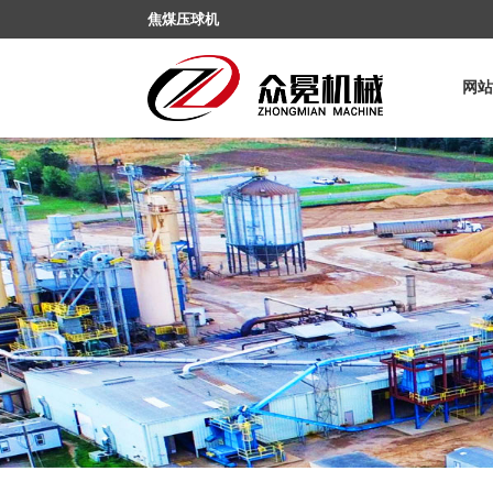
焦煤压球机
网站