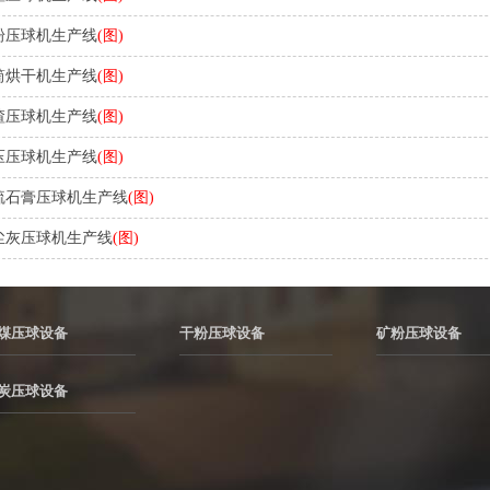
粉压球机生产线
(图)
筒烘干机生产线
(图)
渣压球机生产线
(图)
压压球机生产线
(图)
硫石膏压球机生产线
(图)
尘灰压球机生产线
(图)
煤压球设备
干粉压球设备
矿粉压球设备
炭压球设备