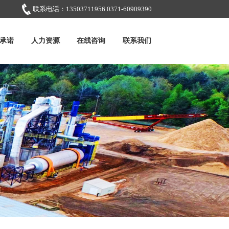
联系电话：13503711956 0371-60909390
承诺
人力资源
在线咨询
联系我们