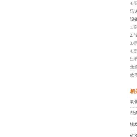
4
迅
设
1
2
3
4
过
焦
效
相
氧
型
镁
矿