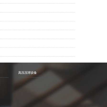
高压压球设备